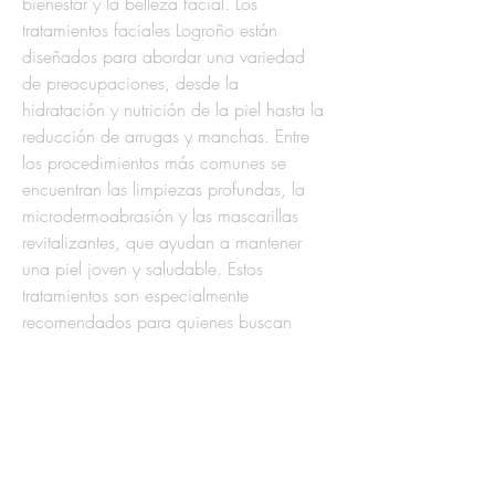
bienestar y la belleza facial. Los 
tratamientos faciales Logroño están 
diseñados para abordar una variedad 
de preocupaciones, desde la 
hidratación y nutrición de la piel hasta la 
reducción de arrugas y manchas. Entre 
los procedimientos más comunes se 
encuentran las limpiezas profundas, la 
microdermoabrasión y las mascarillas 
revitalizantes, que ayudan a mantener 
una piel joven y saludable. Estos 
tratamientos son especialmente 
recomendados para quienes buscan 
mejorar la apariencia de su piel sin 
recurrir a métodos invasivos o product
JOIN OUR